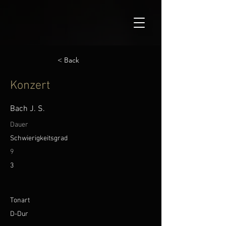
< Back
Konzert
Bach J. S.
Dauer
Schwierigkeitsgrad
9
3
Tonart
D-Dur