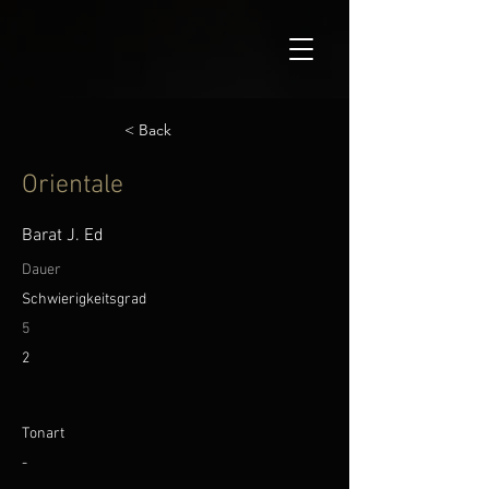
< Back
Orientale
Barat J. Ed
Dauer
Schwierigkeitsgrad
5
2
Tonart
-