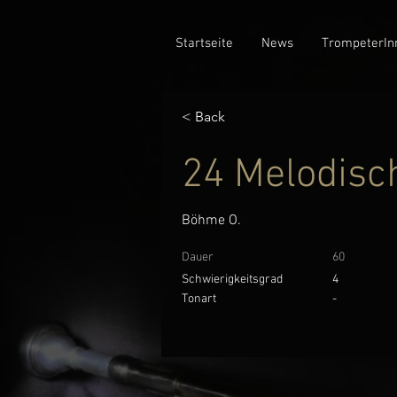
Startseite
News
TrompeterIn
< Back
24 Melodisc
Böhme O.
Dauer
60
Schwierigkeitsgrad
4
Tonart
-