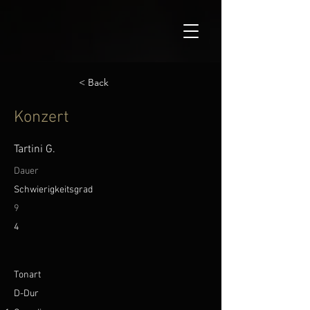
< Back
Konzert
Tartini G.
Dauer
Schwierigkeitsgrad
9
4
Tonart
D-Dur